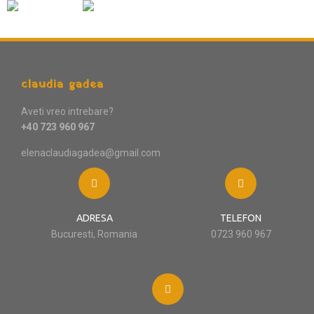
claudia gadea
Aveti vreo intrebare?
+40 723 960 967
elenaclaudiagadea@gmail.com
ADRESA
TELEFON
Bucuresti, Romania
0723 960 967