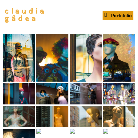
claudia
gâdea