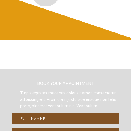
BOOK YOUR APPOINTMENT
Turpis egastas macenas dolor sit amet, consectetur
adipiscing elit. Proin diam justo, scelerisque non felis
porta, placerat vestibulum nisi Vestibulum.