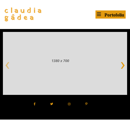
claudia
gâdea
‹
›