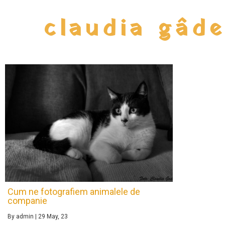
claudia gâd
Cum ne fotografiem animalele de
companie
By
admin
|
29
May, 23