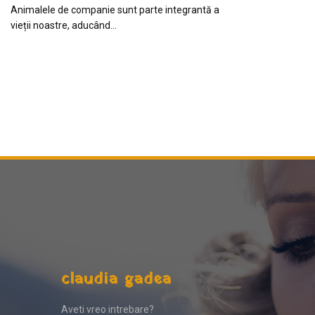
Animalele de companie sunt parte integrantă a
vieții noastre, aducând…
claudia gadea
Aveti vreo intrebare?